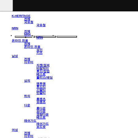
K-HERITAGE
전체
국유청
국유청
NRN
전체
NRN
NRN
온라인 전용
전체
온라인 전용
성인
키즈
남성
전체
아우터
자켓/점퍼
바람막이
후드/집업
베스트
플리스/패딩
상의
맨투맨
후드티
긴팔티
반팔티
하의
롱팬츠
숏팬츠
다운
롱다운
숏다운
경량다운
베스트
래쉬가드
래쉬가드
보드숏
여성
전체
아우터