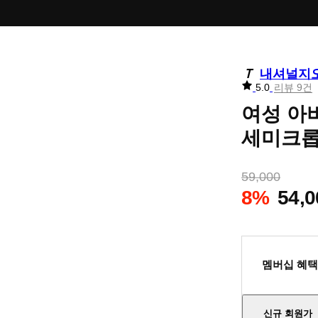
내셔널지
리
5.0
리뷰 9건
뷰
여성 아비
별
점
세미크롭 
59,000
8%
54,0
멤버십 혜택
신규 회원가