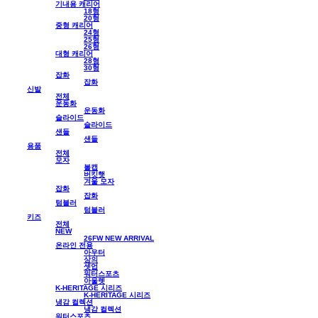
기내용 캐리어
18형
20형
중형 캐리어
24형
25형
26형
대형 캐리어
28형
30형
잡화
잡화
신발
전체
운동화
운동화
슬라이드
슬라이드
샌들
샌들
용품
전체
모자
볼캡
버킷햇
겨울 모자
잡화
잡화
텀블러
텀블러
키즈
전체
NEW
26FW NEW ARRIVAL
온라인 전용
아우터
상의
셋업
워터스포츠
아울렛
K-HERITAGE 시리즈
K-HERITAGE 시리즈
냉감 컬렉션
냉감 컬렉션
워터스포츠