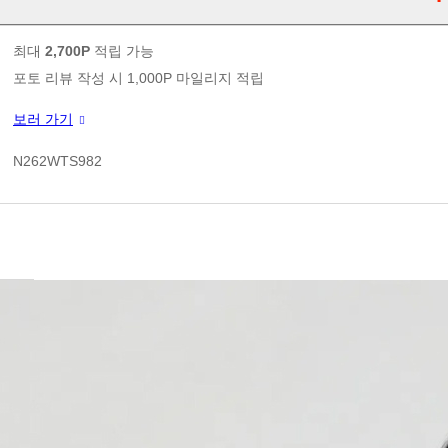
판매가
최대
2,700P
적립 가능
포토 리뷰 작성 시 1,000P 마일리지 적립
신규 가입 쿠폰 1만원(3만원 이상 구매시)
보러 가기
쿠폰 할인가
N262WTS982