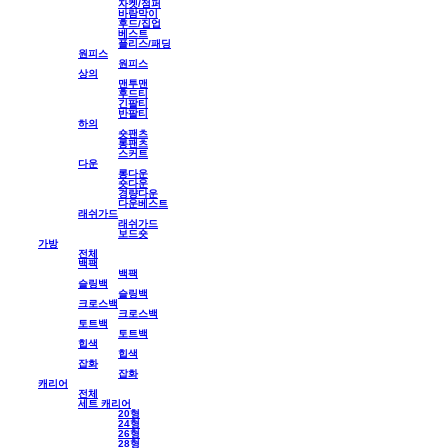
자켓/점퍼
바람막이
후드/집업
베스트
플리스/패딩
원피스
원피스
상의
맨투맨
후드티
긴팔티
반팔티
하의
숏팬츠
롱팬츠
스커트
다운
롱다운
숏다운
경량다운
다운베스트
래쉬가드
래쉬가드
보드숏
가방
전체
백팩
백팩
슬링백
슬링백
크로스백
크로스백
토트백
토트백
힙색
힙색
잡화
잡화
캐리어
전체
세트 캐리어
20형
24형
26형
28형