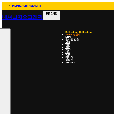
MEMBERSHIP BENEFIT
BRAND
내셔널지오그래픽
K-Heritage Collection
26FW 선판매
NRN
온라인 전용
남성
여성
키즈
가방
신발
용품
캐리어
아울렛
Archive