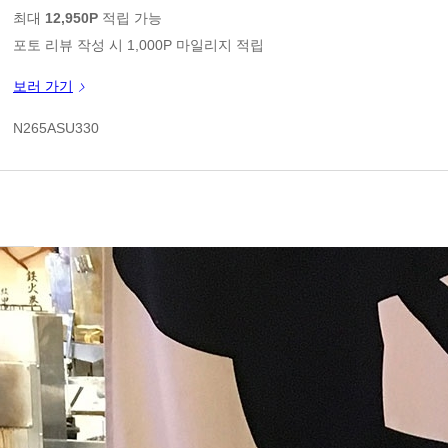
2
판매가
최대
12,950P
적립 가능
포토 리뷰 작성 시 1,000P 마일리지 적립
신규 가입 쿠폰 1만원(3만원 이상 구매시)
보러 가기
2
쿠폰 할인가
N265ASU330