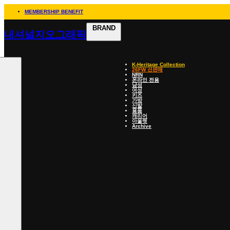
MEMBERSHIP BENEFIT
BRAND
내셔널지오그래픽
K-Heritage Collection
26FW 선판매
NRN
온라인 전용
남성
여성
키즈
가방
신발
용품
캐리어
아울렛
Archive