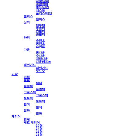
자켓/점퍼
바람막이
후드/집업
베스트
플리스/패딩
원피스
원피스
상의
맨투맨
후드티
긴팔티
반팔티
하의
숏팬츠
롱팬츠
스커트
다운
롱다운
숏다운
경량다운
다운베스트
래쉬가드
래쉬가드
보드숏
가방
전체
백팩
백팩
슬링백
슬링백
크로스백
크로스백
토트백
토트백
힙색
힙색
잡화
잡화
캐리어
전체
세트 캐리어
20형
24형
26형
28형