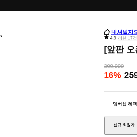
내셔널지
리
4.9
리뷰 17건
뷰
[앞판 오
별
점
309,000
16%
25
멤버십 혜택
신규 회원가