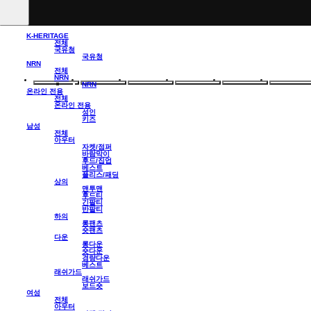
K-HERITAGE
전체
국유청
국유청
NRN
전체
NRN
NRN
온라인 전용
전체
온라인 전용
성인
키즈
남성
전체
아우터
자켓/점퍼
바람막이
후드/집업
베스트
플리스/패딩
상의
맨투맨
후드티
긴팔티
반팔티
하의
롱팬츠
숏팬츠
다운
롱다운
숏다운
경량다운
베스트
래쉬가드
래쉬가드
보드숏
여성
전체
아우터