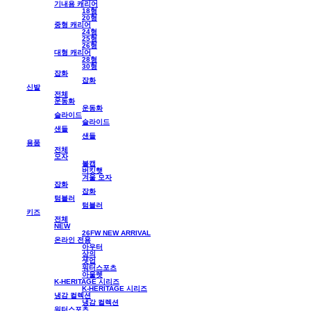
기내용 캐리어
18형
20형
중형 캐리어
24형
25형
26형
대형 캐리어
28형
30형
잡화
잡화
신발
전체
운동화
운동화
슬라이드
슬라이드
샌들
샌들
용품
전체
모자
볼캡
버킷햇
겨울 모자
잡화
잡화
텀블러
텀블러
키즈
전체
NEW
26FW NEW ARRIVAL
온라인 전용
아우터
상의
셋업
워터스포츠
아울렛
K-HERITAGE 시리즈
K-HERITAGE 시리즈
냉감 컬렉션
냉감 컬렉션
워터스포츠