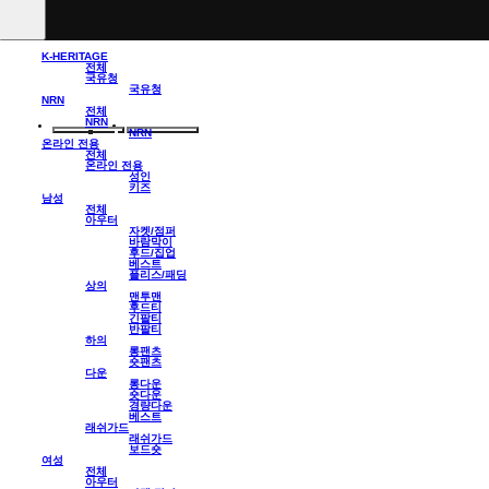
K-HERITAGE
전체
국유청
국유청
NRN
전체
NRN
NRN
온라인 전용
전체
온라인 전용
성인
키즈
남성
전체
아우터
자켓/점퍼
바람막이
후드/집업
베스트
플리스/패딩
상의
맨투맨
후드티
긴팔티
반팔티
하의
롱팬츠
숏팬츠
다운
롱다운
숏다운
경량다운
베스트
래쉬가드
래쉬가드
보드숏
여성
전체
아우터