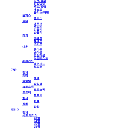
자켓/점퍼
바람막이
후드/집업
베스트
플리스/패딩
원피스
원피스
상의
맨투맨
후드티
긴팔티
반팔티
하의
숏팬츠
롱팬츠
스커트
다운
롱다운
숏다운
경량다운
다운베스트
래쉬가드
래쉬가드
보드숏
가방
전체
백팩
백팩
슬링백
슬링백
크로스백
크로스백
토트백
토트백
힙색
힙색
잡화
잡화
캐리어
전체
세트 캐리어
20형
24형
26형
28형