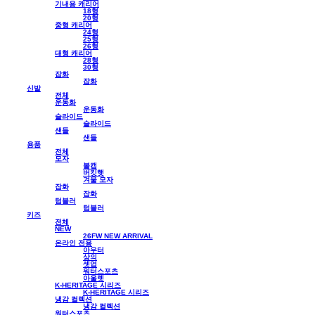
기내용 캐리어
18형
20형
중형 캐리어
24형
25형
26형
대형 캐리어
28형
30형
잡화
잡화
신발
전체
운동화
운동화
슬라이드
슬라이드
샌들
샌들
용품
전체
모자
볼캡
버킷햇
겨울 모자
잡화
잡화
텀블러
텀블러
키즈
전체
NEW
26FW NEW ARRIVAL
온라인 전용
아우터
상의
셋업
워터스포츠
아울렛
K-HERITAGE 시리즈
K-HERITAGE 시리즈
냉감 컬렉션
냉감 컬렉션
워터스포츠