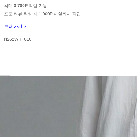
판매가
최대
3,700P
적립 가능
포토 리뷰 작성 시 1,000P 마일리지 적립
신규 가입 쿠폰 1만원(3만원 이상 구매시)
보러 가기
쿠폰 할인가
N262WHP010