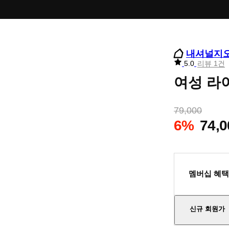
내셔널지
리
5.0
리뷰 1건
뷰
여성 라이
별
점
79,000
6%
74,0
멤버십 혜택
신규 회원가