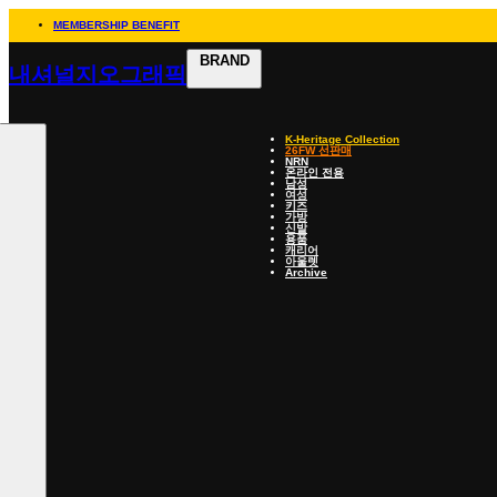
MEMBERSHIP BENEFIT
BRAND
내셔널지오그래픽
K-Heritage Collection
26FW 선판매
NRN
온라인 전용
남성
여성
키즈
가방
신발
용품
캐리어
아울렛
Archive