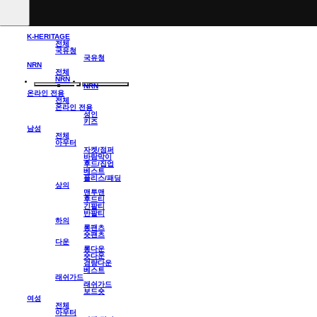
K-HERITAGE
전체
국유청
국유청
NRN
전체
NRN
NRN
온라인 전용
전체
온라인 전용
성인
키즈
남성
전체
아우터
자켓/점퍼
바람막이
후드/집업
베스트
플리스/패딩
상의
맨투맨
후드티
긴팔티
반팔티
하의
롱팬츠
숏팬츠
다운
롱다운
숏다운
경량다운
베스트
래쉬가드
래쉬가드
보드숏
여성
전체
아우터