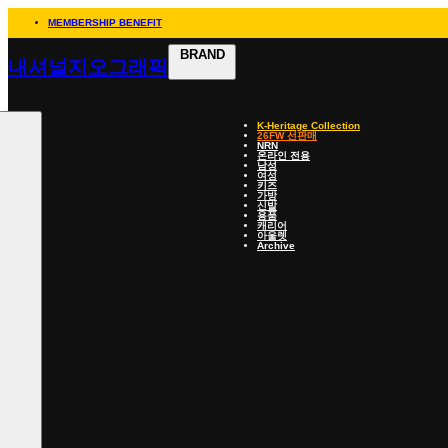
MEMBERSHIP BENEFIT
BRAND
내셔널지오그래픽
K-Heritage Collection
26FW 선판매
NRN
온라인 전용
남성
여성
키즈
가방
신발
용품
캐리어
아울렛
Archive