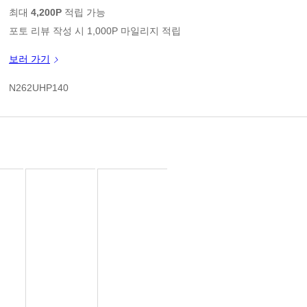
판매가
최대
4,200P
적립 가능
포토 리뷰 작성 시 1,000P 마일리지 적립
신규 가입 쿠폰 1만원(3만원 이상 구매시)
보러 가기
쿠폰 할인가
N262UHP140