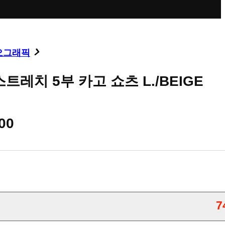
오그래픽
트레치 5부 카고 쇼츠 L./BEIGE
00
7