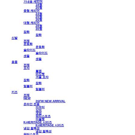
기내용 캐리어
18형
20형
중형 캐리어
24형
25형
26형
대형 캐리어
28형
30형
잡화
잡화
신발
전체
운동화
운동화
슬라이드
슬라이드
샌들
샌들
용품
전체
모자
볼캡
버킷햇
겨울 모자
잡화
잡화
텀블러
텀블러
키즈
전체
NEW
26FW NEW ARRIVAL
온라인 전용
아우터
상의
셋업
워터스포츠
아울렛
K-HERITAGE 시리즈
K-HERITAGE 시리즈
냉감 컬렉션
냉감 컬렉션
워터스포츠