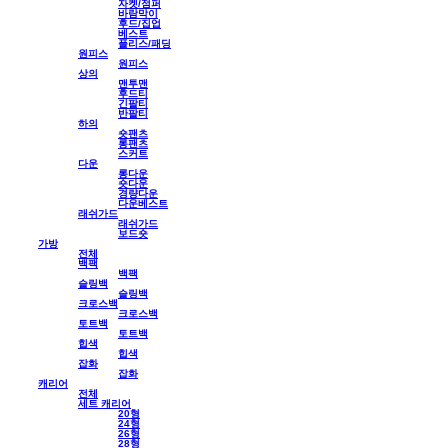
자켓/점퍼
바람막이
후드/집업
베스트
플리스/패딩
원피스
원피스
상의
맨투맨
후드티
긴팔티
반팔티
하의
숏팬츠
롱팬츠
스커트
다운
롱다운
숏다운
경량다운
다운베스트
래쉬가드
래쉬가드
보드숏
가방
전체
백팩
백팩
슬링백
슬링백
크로스백
크로스백
토트백
토트백
힙색
힙색
잡화
잡화
캐리어
전체
세트 캐리어
20형
24형
26형
28형