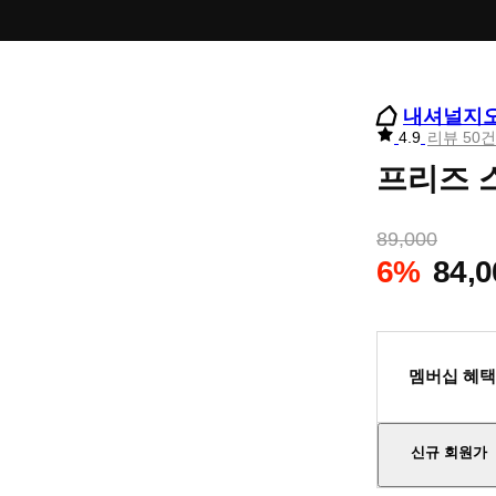
내셔널지
리
4.9
리뷰 50건
뷰
프리즈 스
별
점
89,000
6%
84,0
멤버십 혜택
신규 회원가