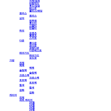
자켓/점퍼
바람막이
후드/집업
베스트
플리스/패딩
원피스
원피스
상의
맨투맨
후드티
긴팔티
반팔티
하의
숏팬츠
롱팬츠
스커트
다운
롱다운
숏다운
경량다운
다운베스트
래쉬가드
래쉬가드
보드숏
가방
전체
백팩
백팩
슬링백
슬링백
크로스백
크로스백
토트백
토트백
힙색
힙색
잡화
잡화
캐리어
전체
세트 캐리어
20형
24형
26형
28형