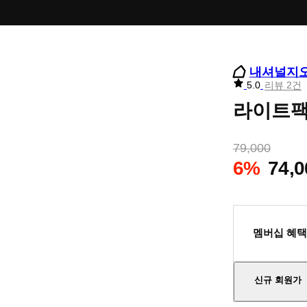
내셔널지
리
5.0
리뷰 2건
뷰
라이트팩 
별
점
79,000
6%
74,0
멤버십 혜택
신규 회원가