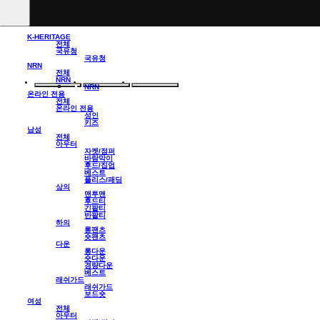
K-HERITAGE
전체
국유청
국유청
NRN
전체
NRN
NRN
온라인 전용
전체
온라인 전용
성인
키즈
남성
전체
아우터
자켓/점퍼
바람막이
후드/집업
베스트
플리스/패딩
상의
맨투맨
후드티
긴팔티
반팔티
하의
롱팬츠
숏팬츠
다운
롱다운
숏다운
경량다운
베스트
래쉬가드
래쉬가드
보드숏
여성
전체
아우터