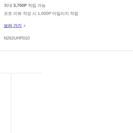
판매가
최대
3,700P
적립 가능
포토 리뷰 작성 시 1,000P 마일리지 적립
신규 가입 쿠폰 1만원(3만원 이상 구매시)
보러 가기
쿠폰 할인가
N262UHP010