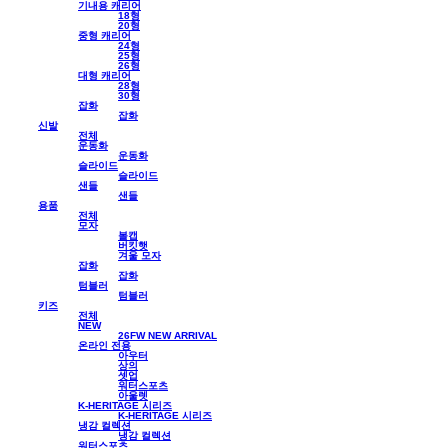
기내용 캐리어
18형
20형
중형 캐리어
24형
25형
26형
대형 캐리어
28형
30형
잡화
잡화
신발
전체
운동화
운동화
슬라이드
슬라이드
샌들
샌들
용품
전체
모자
볼캡
버킷햇
겨울 모자
잡화
잡화
텀블러
텀블러
키즈
전체
NEW
26FW NEW ARRIVAL
온라인 전용
아우터
상의
셋업
워터스포츠
아울렛
K-HERITAGE 시리즈
K-HERITAGE 시리즈
냉감 컬렉션
냉감 컬렉션
워터스포츠