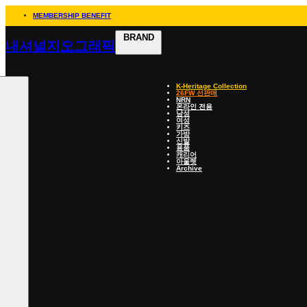
MEMBERSHIP BENEFIT
BRAND
내셔널지오그래픽
K-Heritage Collection
26FW 선판매
NRN
온라인 전용
남성
여성
키즈
가방
신발
용품
캐리어
아울렛
Archive