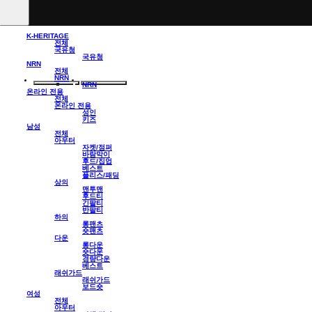
K-HERITAGE
전체
국유청
국유청
NRN
전체
NRN
NRN
온라인 전용
전체
온라인 전용
성인
키즈
남성
전체
아우터
자켓/점퍼
바람막이
후드/집업
베스트
플리스/패딩
상의
맨투맨
후드티
긴팔티
반팔티
하의
롱팬츠
숏팬츠
다운
롱다운
숏다운
경량다운
베스트
래쉬가드
래쉬가드
보드숏
여성
전체
아우터