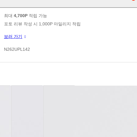
판매가
최대
4,700P
적립 가능
포토 리뷰 작성 시 1,000P 마일리지 적립
신규 가입 쿠폰 1만원(3만원 이상 구매시)
보러 가기
쿠폰 할인가
N262UPL142