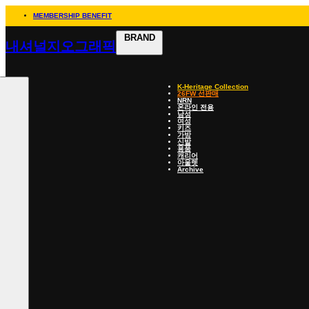
MEMBERSHIP BENEFIT
BRAND
내셔널지오그래픽
K-Heritage Collection
26FW 선판매
NRN
온라인 전용
남성
여성
키즈
가방
신발
용품
캐리어
아울렛
Archive