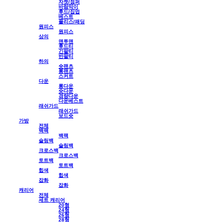
자켓/점퍼
바람막이
후드/집업
베스트
플리스/패딩
원피스
원피스
상의
맨투맨
후드티
긴팔티
반팔티
하의
숏팬츠
롱팬츠
스커트
다운
롱다운
숏다운
경량다운
다운베스트
래쉬가드
래쉬가드
보드숏
가방
전체
백팩
백팩
슬링백
슬링백
크로스백
크로스백
토트백
토트백
힙색
힙색
잡화
잡화
캐리어
전체
세트 캐리어
20형
24형
26형
28형