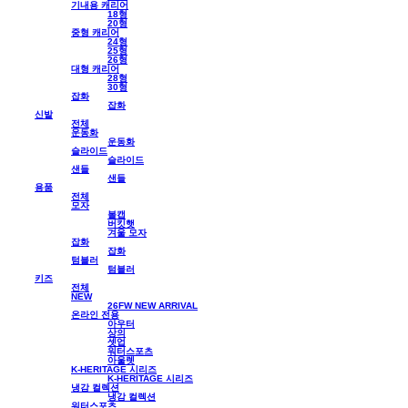
기내용 캐리어
18형
20형
중형 캐리어
24형
25형
26형
대형 캐리어
28형
30형
잡화
잡화
신발
전체
운동화
운동화
슬라이드
슬라이드
샌들
샌들
용품
전체
모자
볼캡
버킷햇
겨울 모자
잡화
잡화
텀블러
텀블러
키즈
전체
NEW
26FW NEW ARRIVAL
온라인 전용
아우터
상의
셋업
워터스포츠
아울렛
K-HERITAGE 시리즈
K-HERITAGE 시리즈
냉감 컬렉션
냉감 컬렉션
워터스포츠