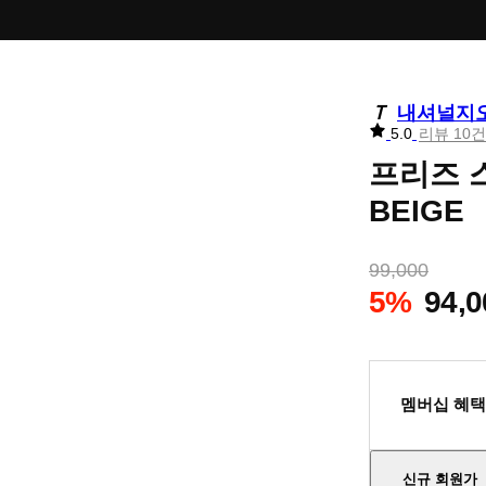
내셔널지
리
5.0
리뷰 10건
뷰
프리즈 
별
점
BEIGE
99,000
5%
94,0
멤버십 혜택
신규 회원가