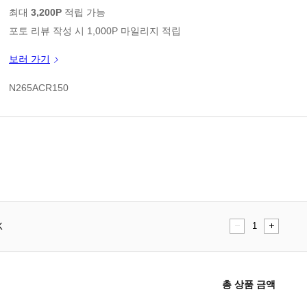
판매가
최대
3,200P
적립 가능
포토 리뷰 작성 시 1,000P 마일리지 적립
신규 가입 쿠폰 1만원(3만원 이상 구매시)
보러 가기
쿠폰 할인가
N265ACR150
K
수
수
량
량
빼
더
총 상품 금액
기
하
기