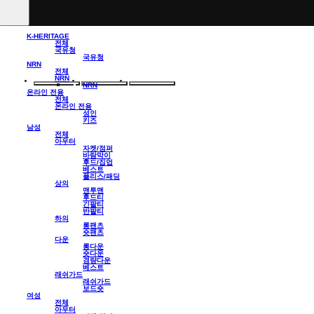
K-HERITAGE
전체
국유청
국유청
NRN
전체
NRN
NRN
온라인 전용
전체
온라인 전용
성인
키즈
남성
전체
아우터
자켓/점퍼
바람막이
후드/집업
베스트
플리스/패딩
상의
맨투맨
후드티
긴팔티
반팔티
하의
롱팬츠
숏팬츠
다운
롱다운
숏다운
경량다운
베스트
래쉬가드
래쉬가드
보드숏
여성
전체
아우터