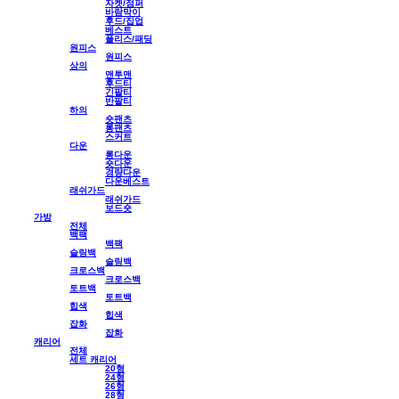
자켓/점퍼
바람막이
후드/집업
베스트
플리스/패딩
원피스
원피스
상의
맨투맨
후드티
긴팔티
반팔티
하의
숏팬츠
롱팬츠
스커트
다운
롱다운
숏다운
경량다운
다운베스트
래쉬가드
래쉬가드
보드숏
가방
전체
백팩
백팩
슬링백
슬링백
크로스백
크로스백
토트백
토트백
힙색
힙색
잡화
잡화
캐리어
전체
세트 캐리어
20형
24형
26형
28형