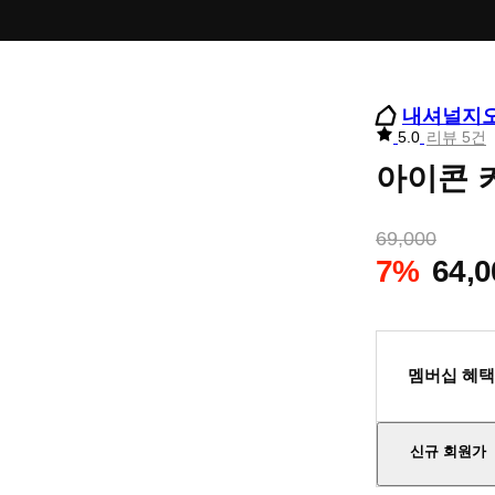
내셔널지
리
5.0
리뷰 5건
뷰
아이콘 
별
점
69,000
7%
64,0
멤버십 혜택
신규 회원가