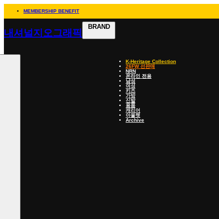
MEMBERSHIP BENEFIT
BRAND
내셔널지오그래픽
K-Heritage Collection
26FW 선판매
NRN
온라인 전용
남성
여성
키즈
가방
신발
용품
캐리어
아울렛
Archive