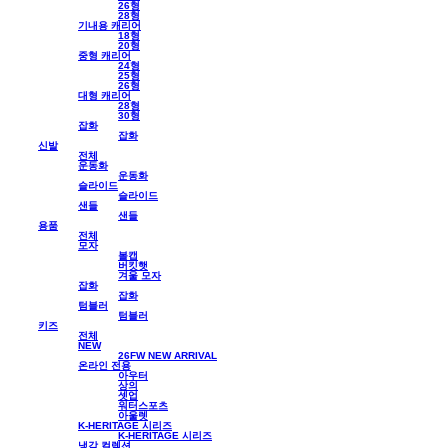
26형
28형
기내용 캐리어
18형
20형
중형 캐리어
24형
25형
26형
대형 캐리어
28형
30형
잡화
잡화
신발
전체
운동화
운동화
슬라이드
슬라이드
샌들
샌들
용품
전체
모자
볼캡
버킷햇
겨울 모자
잡화
잡화
텀블러
텀블러
키즈
전체
NEW
26FW NEW ARRIVAL
온라인 전용
아우터
상의
셋업
워터스포츠
아울렛
K-HERITAGE 시리즈
K-HERITAGE 시리즈
냉감 컬렉션