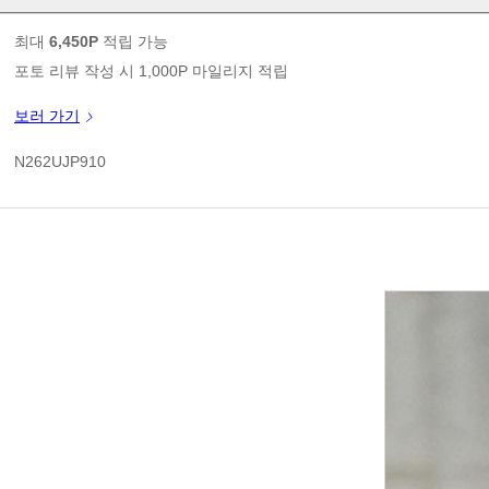
1
판매가
최대
6,450P
적립 가능
포토 리뷰 작성 시 1,000P 마일리지 적립
신규 가입 쿠폰 1만원(3만원 이상 구매시)
보러 가기
1
쿠폰 할인가
N262UJP910