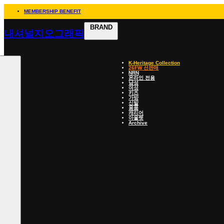
MEMBERSHIP BENEFIT
BRAND
내셔널지오그래픽
K-Heritage Collection
26FW 선판매
NRN
온라인 전용
남성
여성
키즈
가방
신발
용품
캐리어
아울렛
Archive