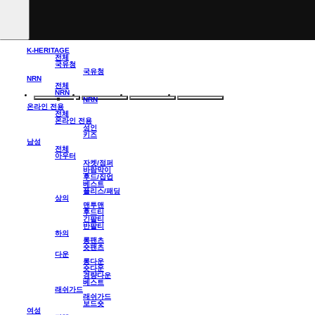
K-HERITAGE
전체
국유청
국유청
NRN
전체
NRN
NRN
온라인 전용
전체
온라인 전용
성인
키즈
남성
전체
아우터
자켓/점퍼
바람막이
후드/집업
베스트
플리스/패딩
상의
맨투맨
후드티
긴팔티
반팔티
하의
롱팬츠
숏팬츠
다운
롱다운
숏다운
경량다운
베스트
래쉬가드
래쉬가드
보드숏
여성