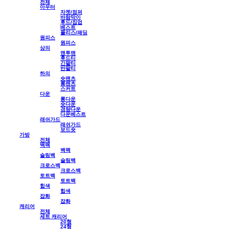
전체
아우터
자켓/점퍼
바람막이
후드/집업
베스트
플리스/패딩
원피스
원피스
상의
맨투맨
후드티
긴팔티
반팔티
하의
숏팬츠
롱팬츠
스커트
다운
롱다운
숏다운
경량다운
다운베스트
래쉬가드
래쉬가드
보드숏
가방
전체
백팩
백팩
슬링백
슬링백
크로스백
크로스백
토트백
토트백
힙색
힙색
잡화
잡화
캐리어
전체
세트 캐리어
20형
24형