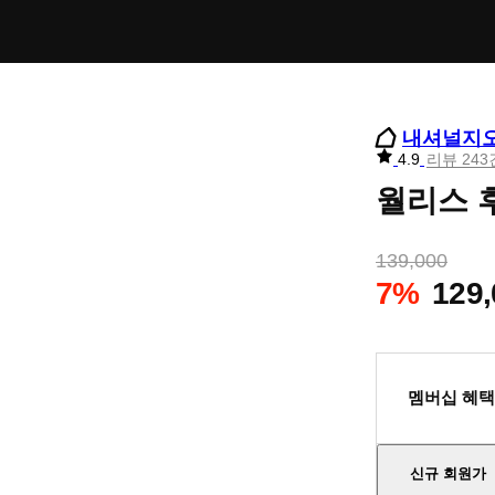
내셔널지
리
4.9
리뷰 243
뷰
월리스 
별
점
139,000
7%
129,
멤버십 혜택
신규 회원가