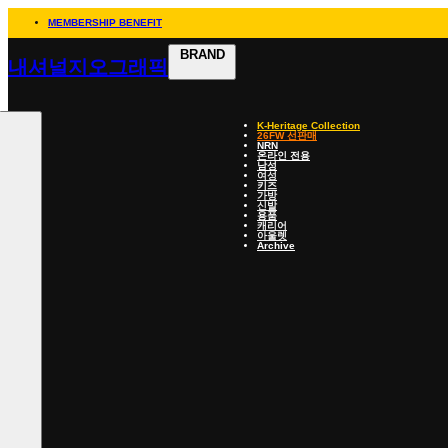
MEMBERSHIP BENEFIT
BRAND
내셔널지오그래픽
K-Heritage Collection
26FW 선판매
NRN
온라인 전용
남성
여성
키즈
가방
신발
용품
캐리어
아울렛
Archive