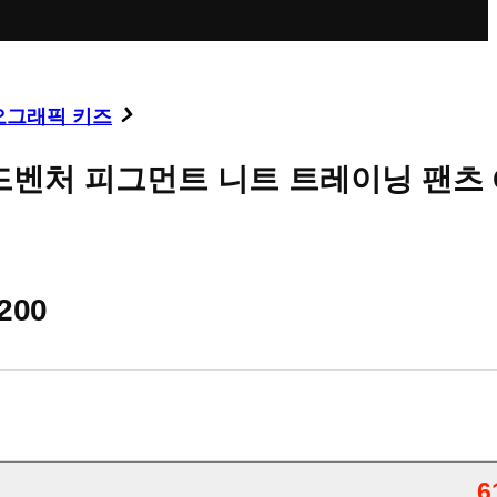
오그래픽 키즈
드벤처 피그먼트 니트 트레이닝 팬츠 
,200
6