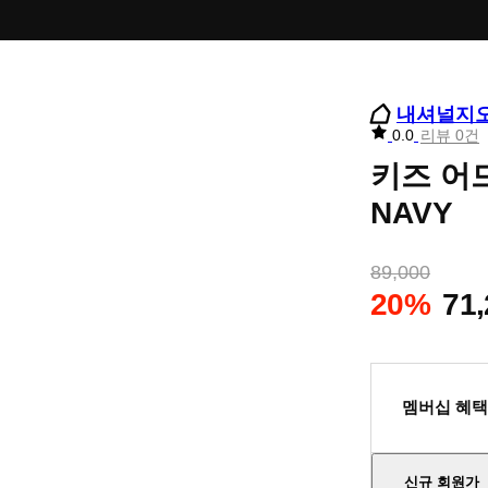
내셔널지
리
0.0
리뷰 0건
뷰
키즈 어
별
점
NAVY
89,000
20%
71
멤버십 혜택
신규 회원가