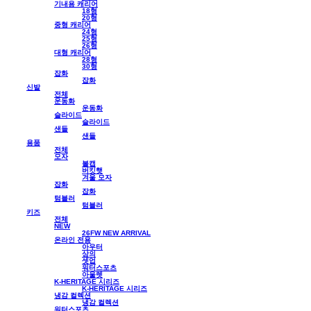
기내용 캐리어
18형
20형
중형 캐리어
24형
25형
26형
대형 캐리어
28형
30형
잡화
잡화
신발
전체
운동화
운동화
슬라이드
슬라이드
샌들
샌들
용품
전체
모자
볼캡
버킷햇
겨울 모자
잡화
잡화
텀블러
텀블러
키즈
전체
NEW
26FW NEW ARRIVAL
온라인 전용
아우터
상의
셋업
워터스포츠
아울렛
K-HERITAGE 시리즈
K-HERITAGE 시리즈
냉감 컬렉션
냉감 컬렉션
워터스포츠