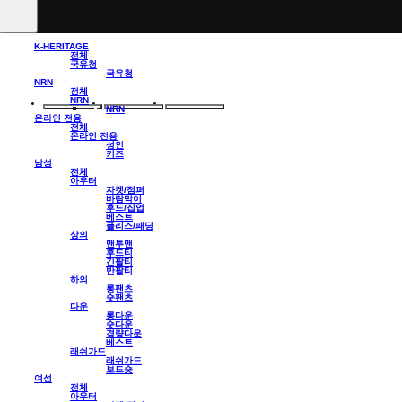
K-HERITAGE
전체
국유청
국유청
NRN
전체
NRN
NRN
온라인 전용
전체
온라인 전용
성인
키즈
남성
전체
아우터
자켓/점퍼
바람막이
후드/집업
베스트
플리스/패딩
상의
맨투맨
후드티
긴팔티
반팔티
하의
롱팬츠
숏팬츠
다운
롱다운
숏다운
경량다운
베스트
래쉬가드
래쉬가드
보드숏
여성
전체
아우터