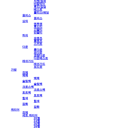
자켓/점퍼
바람막이
후드/집업
베스트
플리스/패딩
원피스
원피스
상의
맨투맨
후드티
긴팔티
반팔티
하의
숏팬츠
롱팬츠
스커트
다운
롱다운
숏다운
경량다운
다운베스트
래쉬가드
래쉬가드
보드숏
가방
전체
백팩
백팩
슬링백
슬링백
크로스백
크로스백
토트백
토트백
힙색
힙색
잡화
잡화
캐리어
전체
세트 캐리어
20형
24형
26형
28형