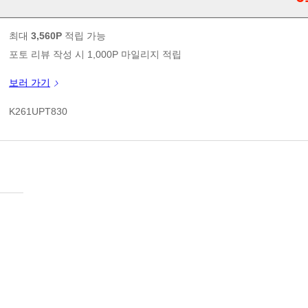
판매가
최대
3,560P
적립 가능
포토 리뷰 작성 시 1,000P 마일리지 적립
신규 가입 쿠폰 1만원(3만원 이상 구매시)
보러 가기
쿠폰 할인가
K261UPT830