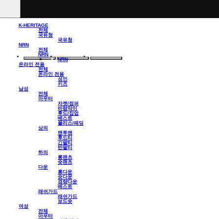
K-HERITAGE
전체
국유청
국유청
NRN
전체
NRN
NRN
온라인 전용
전체
온라인 전용
성인
키즈
남성
전체
아우터
자켓/점퍼
바람막이
후드/집업
베스트
플리스/패딩
상의
맨투맨
후드티
긴팔티
반팔티
하의
롱팬츠
숏팬츠
다운
롱다운
숏다운
경량다운
베스트
래쉬가드
래쉬가드
보드숏
여성
전체
아우터