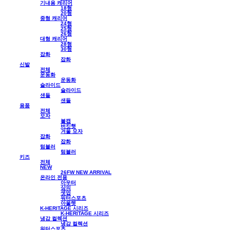
기내용 캐리어
18형
20형
중형 캐리어
24형
25형
26형
대형 캐리어
28형
30형
잡화
잡화
신발
전체
운동화
운동화
슬라이드
슬라이드
샌들
샌들
용품
전체
모자
볼캡
버킷햇
겨울 모자
잡화
잡화
텀블러
텀블러
키즈
전체
NEW
26FW NEW ARRIVAL
온라인 전용
아우터
상의
셋업
워터스포츠
아울렛
K-HERITAGE 시리즈
K-HERITAGE 시리즈
냉감 컬렉션
냉감 컬렉션
워터스포츠