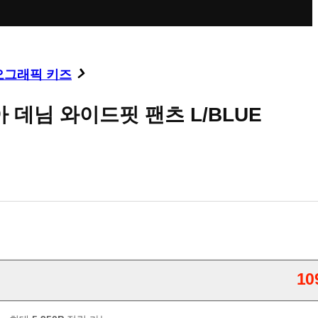
오그래픽 키즈
 데님 와이드핏 팬츠 L/BLUE
10
1
판매가