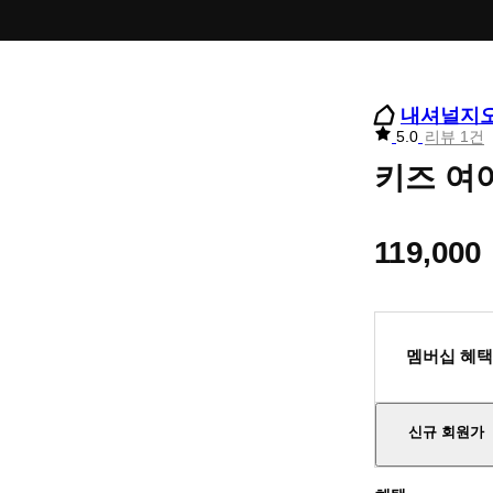
내셔널지
리
5.0
리뷰 1건
뷰
키즈 여아
별
점
119,000
멤버십 혜택
신규 회원가