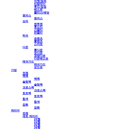
자켓/점퍼
바람막이
후드/집업
베스트
플리스/패딩
원피스
원피스
상의
맨투맨
후드티
긴팔티
반팔티
하의
숏팬츠
롱팬츠
스커트
다운
롱다운
숏다운
경량다운
다운베스트
래쉬가드
래쉬가드
보드숏
가방
전체
백팩
백팩
슬링백
슬링백
크로스백
크로스백
토트백
토트백
힙색
힙색
잡화
잡화
캐리어
전체
세트 캐리어
20형
24형
26형
28형