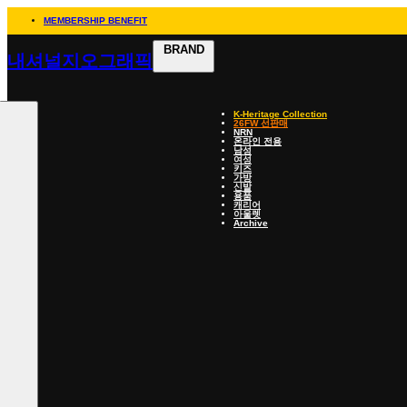
MEMBERSHIP BENEFIT
BRAND
내셔널지오그래픽
K-Heritage Collection
26FW 선판매
NRN
온라인 전용
남성
여성
키즈
가방
신발
용품
캐리어
아울렛
Archive