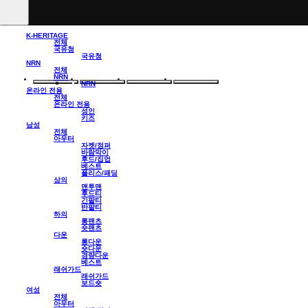
K-HERITAGE
전체
국유청
국유청
NRN
전체
NRN
NRN
온라인 전용
전체
온라인 전용
성인
키즈
남성
전체
아우터
자켓/점퍼
바람막이
후드/집업
베스트
플리스/패딩
상의
맨투맨
후드티
긴팔티
반팔티
하의
롱팬츠
숏팬츠
다운
롱다운
숏다운
경량다운
베스트
래쉬가드
래쉬가드
보드숏
여성
전체
아우터