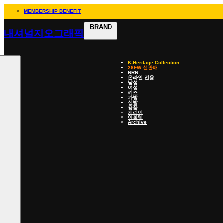
MEMBERSHIP BENEFIT
BRAND
내셔널지오그래픽
K-Heritage Collection
26FW 선판매
NRN
온라인 전용
남성
여성
키즈
가방
신발
용품
캐리어
아울렛
Archive