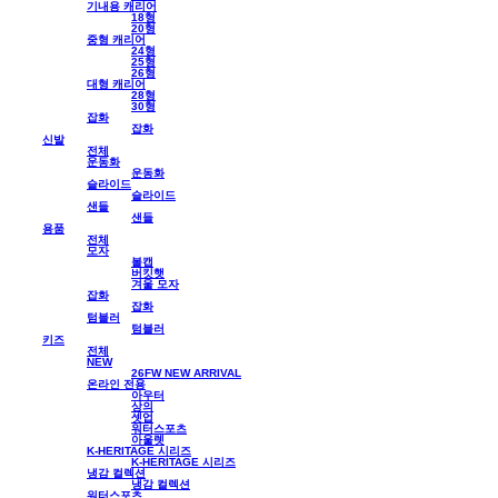
기내용 캐리어
18형
20형
중형 캐리어
24형
25형
26형
대형 캐리어
28형
30형
잡화
잡화
신발
전체
운동화
운동화
슬라이드
슬라이드
샌들
샌들
용품
전체
모자
볼캡
버킷햇
겨울 모자
잡화
잡화
텀블러
텀블러
키즈
전체
NEW
26FW NEW ARRIVAL
온라인 전용
아우터
상의
셋업
워터스포츠
아울렛
K-HERITAGE 시리즈
K-HERITAGE 시리즈
냉감 컬렉션
냉감 컬렉션
워터스포츠