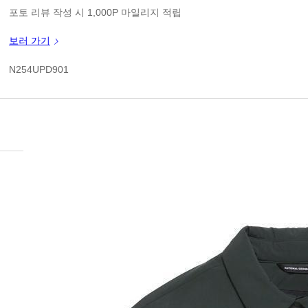
1
판매가
포토 리뷰 작성 시 1,000P 마일리지 적립
신규 가입 쿠폰 1만원(3만원 이상 구매시)
보러 가기
1
쿠폰 할인가
N254UPD901