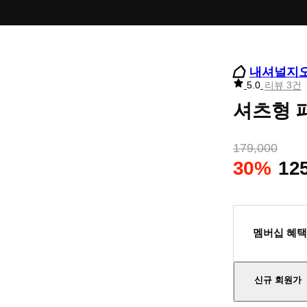
내셔널지
리
5.0
리뷰 3건
뷰
셔츠형 패
별
점
179,000
30%
12
멤버십 혜택
신규 회원가