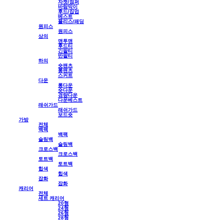
자켓/점퍼
바람막이
후드/집업
베스트
플리스/패딩
원피스
원피스
상의
맨투맨
후드티
긴팔티
반팔티
하의
숏팬츠
롱팬츠
스커트
다운
롱다운
숏다운
경량다운
다운베스트
래쉬가드
래쉬가드
보드숏
가방
전체
백팩
백팩
슬링백
슬링백
크로스백
크로스백
토트백
토트백
힙색
힙색
잡화
잡화
캐리어
전체
세트 캐리어
20형
24형
26형
28형