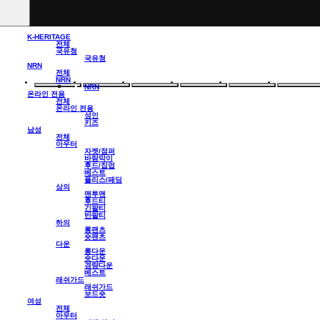
K-HERITAGE
전체
국유청
국유청
NRN
전체
NRN
NRN
온라인 전용
전체
온라인 전용
성인
키즈
남성
전체
아우터
자켓/점퍼
바람막이
후드/집업
베스트
플리스/패딩
상의
맨투맨
후드티
긴팔티
반팔티
하의
롱팬츠
숏팬츠
다운
롱다운
숏다운
경량다운
베스트
래쉬가드
래쉬가드
보드숏
여성
전체
아우터