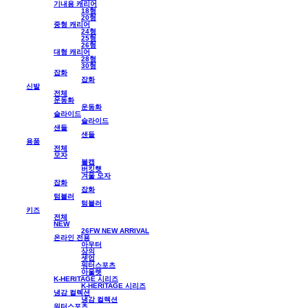
기내용 캐리어
18형
20형
중형 캐리어
24형
25형
26형
대형 캐리어
28형
30형
잡화
잡화
신발
전체
운동화
운동화
슬라이드
슬라이드
샌들
샌들
용품
전체
모자
볼캡
버킷햇
겨울 모자
잡화
잡화
텀블러
텀블러
키즈
전체
NEW
26FW NEW ARRIVAL
온라인 전용
아우터
상의
셋업
워터스포츠
아울렛
K-HERITAGE 시리즈
K-HERITAGE 시리즈
냉감 컬렉션
냉감 컬렉션
워터스포츠