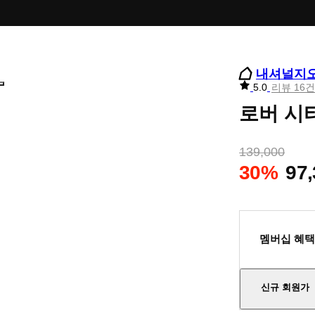
내셔널지
리
5.0
리뷰 16건
뷰
로버 시티
별
점
139,000
30%
97
멤버십 혜택
신규 회원가