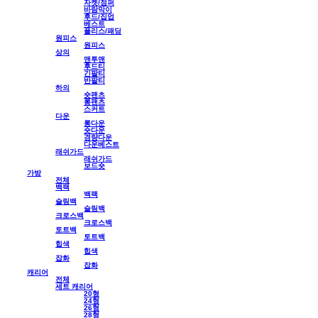
자켓/점퍼
바람막이
후드/집업
베스트
플리스/패딩
원피스
원피스
상의
맨투맨
후드티
긴팔티
반팔티
하의
숏팬츠
롱팬츠
스커트
다운
롱다운
숏다운
경량다운
다운베스트
래쉬가드
래쉬가드
보드숏
가방
전체
백팩
백팩
슬링백
슬링백
크로스백
크로스백
토트백
토트백
힙색
힙색
잡화
잡화
캐리어
전체
세트 캐리어
20형
24형
26형
28형