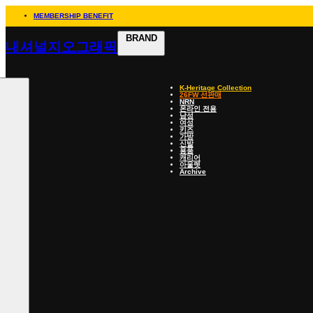
MEMBERSHIP BENEFIT
BRAND
내셔널지오그래픽
K-Heritage Collection
26FW 선판매
NRN
온라인 전용
남성
여성
키즈
가방
신발
용품
캐리어
아울렛
Archive