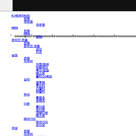
K-HERITAGE
전체
국유청
국유청
NRN
전체
NRN
NRN
온라인 전용
전체
온라인 전용
성인
키즈
남성
전체
아우터
자켓/점퍼
바람막이
후드/집업
베스트
플리스/패딩
상의
맨투맨
후드티
긴팔티
반팔티
하의
롱팬츠
숏팬츠
다운
롱다운
숏다운
경량다운
베스트
래쉬가드
래쉬가드
보드숏
여성
전체
아우터