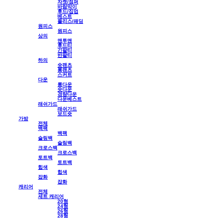
자켓/점퍼
바람막이
후드/집업
베스트
플리스/패딩
원피스
원피스
상의
맨투맨
후드티
긴팔티
반팔티
하의
숏팬츠
롱팬츠
스커트
다운
롱다운
숏다운
경량다운
다운베스트
래쉬가드
래쉬가드
보드숏
가방
전체
백팩
백팩
슬링백
슬링백
크로스백
크로스백
토트백
토트백
힙색
힙색
잡화
잡화
캐리어
전체
세트 캐리어
20형
24형
26형
28형