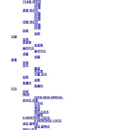
기내용 캐리어
18형
20형
중형 캐리어
24형
25형
26형
대형 캐리어
28형
30형
잡화
잡화
신발
전체
운동화
운동화
슬라이드
슬라이드
샌들
샌들
용품
전체
모자
볼캡
버킷햇
겨울 모자
잡화
잡화
텀블러
텀블러
키즈
전체
NEW
26FW NEW ARRIVAL
온라인 전용
아우터
상의
셋업
워터스포츠
아울렛
K-HERITAGE 시리즈
K-HERITAGE 시리즈
냉감 컬렉션
냉감 컬렉션
워터스포츠