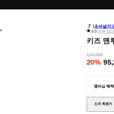
내셔널지
리
5.0
리뷰 13건
뷰
키즈 맨투
별
점
119,000
20%
95
멤버십 혜택
신규 회원가