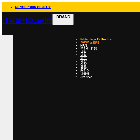
MEMBERSHIP BENEFIT
BRAND
내셔널지오그래픽
K-Heritage Collection
26FW 선판매
NRN
온라인 전용
남성
여성
키즈
가방
신발
용품
캐리어
아울렛
Archive