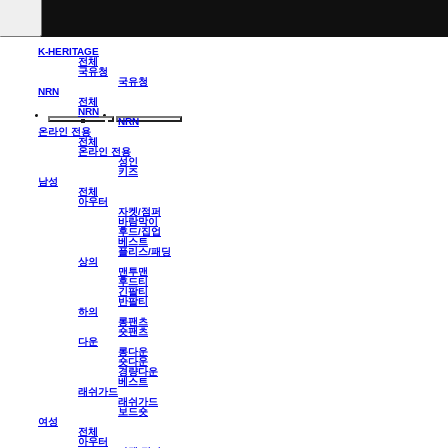
K-HERITAGE
전체
국유청
국유청
NRN
전체
NRN
NRN
온라인 전용
전체
온라인 전용
성인
키즈
남성
전체
아우터
자켓/점퍼
바람막이
후드/집업
베스트
플리스/패딩
상의
맨투맨
후드티
긴팔티
반팔티
하의
롱팬츠
숏팬츠
다운
롱다운
숏다운
경량다운
베스트
래쉬가드
래쉬가드
보드숏
여성
전체
아우터