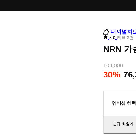
내셔널지
리
5.0
리뷰 3건
뷰
NRN 가
별
점
109,000
30%
76
멤버십 혜택
신규 회원가