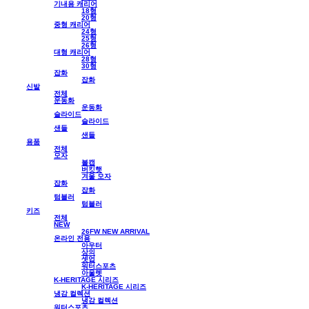
기내용 캐리어
18형
20형
중형 캐리어
24형
25형
26형
대형 캐리어
28형
30형
잡화
잡화
신발
전체
운동화
운동화
슬라이드
슬라이드
샌들
샌들
용품
전체
모자
볼캡
버킷햇
겨울 모자
잡화
잡화
텀블러
텀블러
키즈
전체
NEW
26FW NEW ARRIVAL
온라인 전용
아우터
상의
셋업
워터스포츠
아울렛
K-HERITAGE 시리즈
K-HERITAGE 시리즈
냉감 컬렉션
냉감 컬렉션
워터스포츠