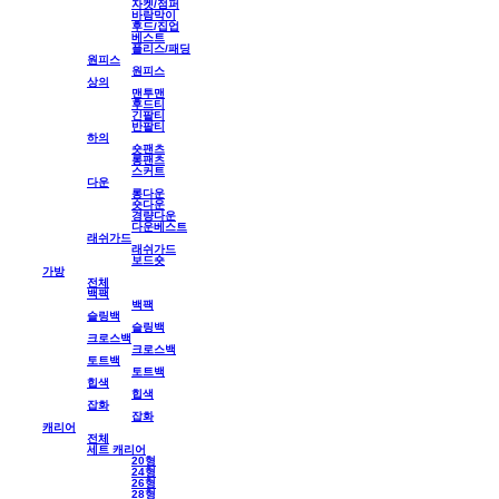
자켓/점퍼
바람막이
후드/집업
베스트
플리스/패딩
원피스
원피스
상의
맨투맨
후드티
긴팔티
반팔티
하의
숏팬츠
롱팬츠
스커트
다운
롱다운
숏다운
경량다운
다운베스트
래쉬가드
래쉬가드
보드숏
가방
전체
백팩
백팩
슬링백
슬링백
크로스백
크로스백
토트백
토트백
힙색
힙색
잡화
잡화
캐리어
전체
세트 캐리어
20형
24형
26형
28형