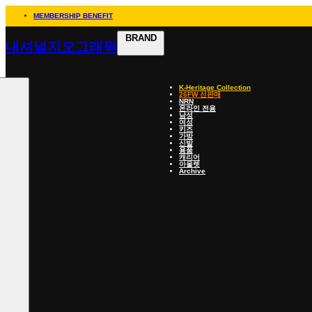
MEMBERSHIP BENEFIT
BRAND
내셔널지오그래픽
K-Heritage Collection
26FW 선판매
NRN
온라인 전용
남성
여성
키즈
가방
신발
용품
캐리어
아울렛
Archive