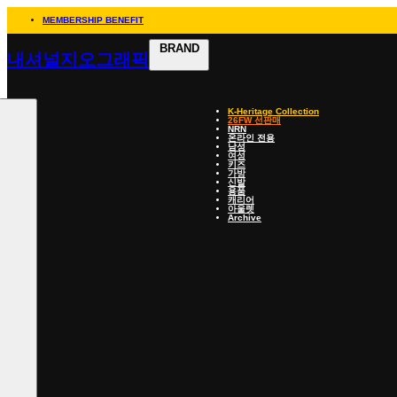
MEMBERSHIP BENEFIT
BRAND
내셔널지오그래픽
K-Heritage Collection
26FW 선판매
NRN
온라인 전용
남성
여성
키즈
가방
신발
용품
캐리어
아울렛
Archive