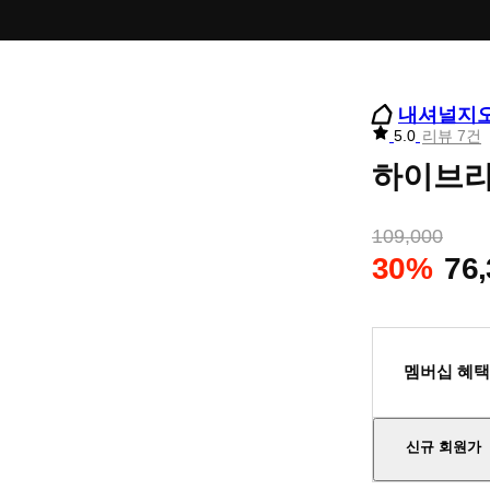
내셔널지
리
5.0
리뷰 7건
뷰
하이브리드
별
점
109,000
30%
76
멤버십 혜택
신규 회원가