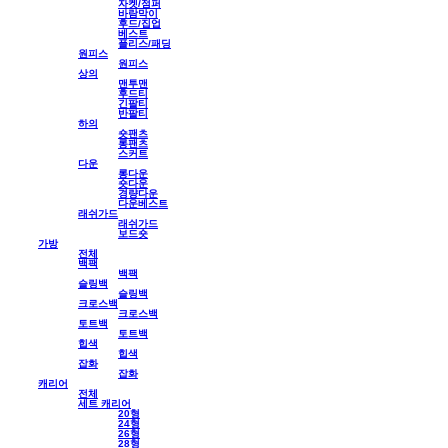
자켓/점퍼
바람막이
후드/집업
베스트
플리스/패딩
원피스
원피스
상의
맨투맨
후드티
긴팔티
반팔티
하의
숏팬츠
롱팬츠
스커트
다운
롱다운
숏다운
경량다운
다운베스트
래쉬가드
래쉬가드
보드숏
가방
전체
백팩
백팩
슬링백
슬링백
크로스백
크로스백
토트백
토트백
힙색
힙색
잡화
잡화
캐리어
전체
세트 캐리어
20형
24형
26형
28형