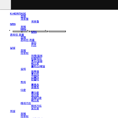
K-HERITAGE
전체
국유청
국유청
NRN
전체
NRN
NRN
온라인 전용
전체
온라인 전용
성인
키즈
남성
전체
아우터
자켓/점퍼
바람막이
후드/집업
베스트
플리스/패딩
상의
맨투맨
후드티
긴팔티
반팔티
하의
롱팬츠
숏팬츠
다운
롱다운
숏다운
경량다운
베스트
래쉬가드
래쉬가드
보드숏
여성
전체
아우터