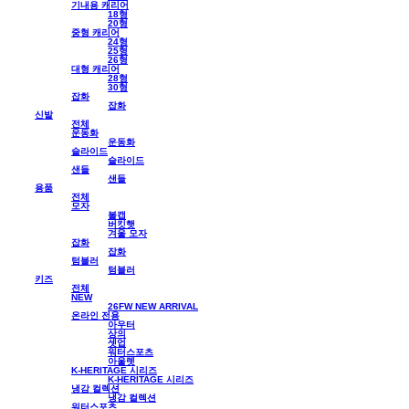
기내용 캐리어
18형
20형
중형 캐리어
24형
25형
26형
대형 캐리어
28형
30형
잡화
잡화
신발
전체
운동화
운동화
슬라이드
슬라이드
샌들
샌들
용품
전체
모자
볼캡
버킷햇
겨울 모자
잡화
잡화
텀블러
텀블러
키즈
전체
NEW
26FW NEW ARRIVAL
온라인 전용
아우터
상의
셋업
워터스포츠
아울렛
K-HERITAGE 시리즈
K-HERITAGE 시리즈
냉감 컬렉션
냉감 컬렉션
워터스포츠