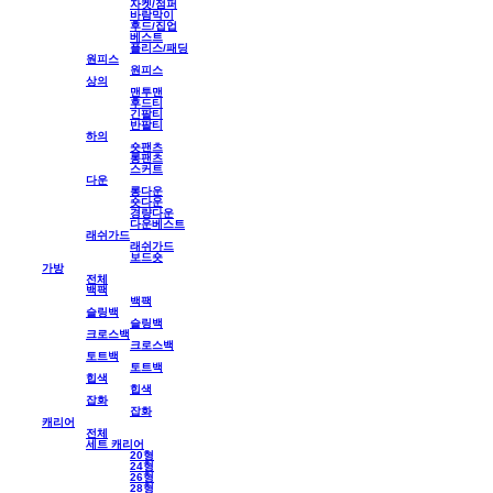
자켓/점퍼
바람막이
후드/집업
베스트
플리스/패딩
원피스
원피스
상의
맨투맨
후드티
긴팔티
반팔티
하의
숏팬츠
롱팬츠
스커트
다운
롱다운
숏다운
경량다운
다운베스트
래쉬가드
래쉬가드
보드숏
가방
전체
백팩
백팩
슬링백
슬링백
크로스백
크로스백
토트백
토트백
힙색
힙색
잡화
잡화
캐리어
전체
세트 캐리어
20형
24형
26형
28형