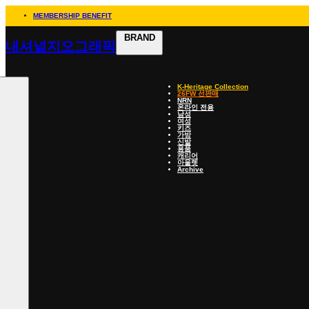
MEMBERSHIP BENEFIT
BRAND
내셔널지오그래픽
K-Heritage Collection
26FW 선판매
NRN
온라인 전용
남성
여성
키즈
가방
신발
용품
캐리어
아울렛
Archive