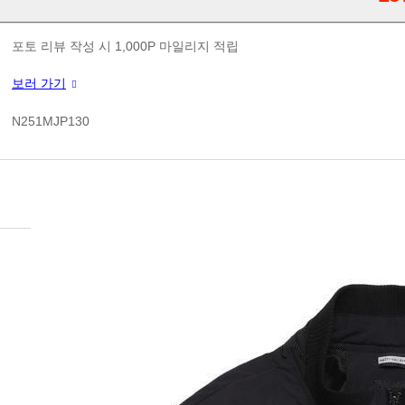
1
판매가
포토 리뷰 작성 시 1,000P 마일리지 적립
신규 가입 쿠폰 1만원(3만원 이상 구매시)
보러 가기
1
쿠폰 할인가
N251MJP130