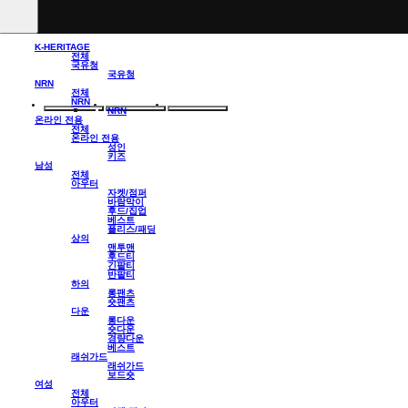
K-HERITAGE
전체
국유청
국유청
NRN
전체
NRN
NRN
온라인 전용
전체
온라인 전용
성인
키즈
남성
전체
아우터
자켓/점퍼
바람막이
후드/집업
베스트
플리스/패딩
상의
맨투맨
후드티
긴팔티
반팔티
하의
롱팬츠
숏팬츠
다운
롱다운
숏다운
경량다운
베스트
래쉬가드
래쉬가드
보드숏
여성
전체
아우터