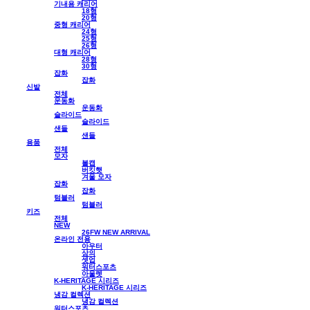
기내용 캐리어
18형
20형
중형 캐리어
24형
25형
26형
대형 캐리어
28형
30형
잡화
잡화
신발
전체
운동화
운동화
슬라이드
슬라이드
샌들
샌들
용품
전체
모자
볼캡
버킷햇
겨울 모자
잡화
잡화
텀블러
텀블러
키즈
전체
NEW
26FW NEW ARRIVAL
온라인 전용
아우터
상의
셋업
워터스포츠
아울렛
K-HERITAGE 시리즈
K-HERITAGE 시리즈
냉감 컬렉션
냉감 컬렉션
워터스포츠