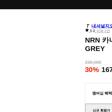
내셔널지
리
5.0
리뷰 2건
뷰
NRN 카
별
점
GREY
239,000
30%
16
멤버십 혜택
신규 회원가