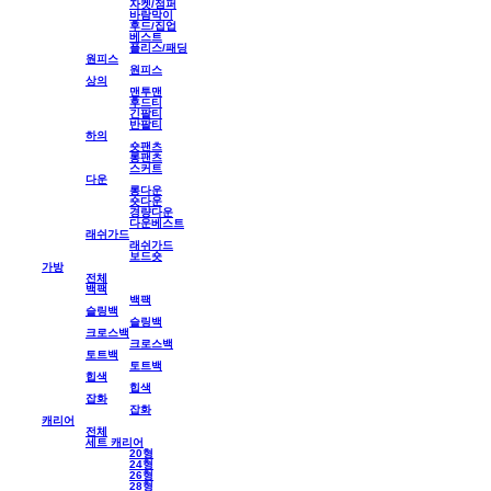
자켓/점퍼
바람막이
후드/집업
베스트
플리스/패딩
원피스
원피스
상의
맨투맨
후드티
긴팔티
반팔티
하의
숏팬츠
롱팬츠
스커트
다운
롱다운
숏다운
경량다운
다운베스트
래쉬가드
래쉬가드
보드숏
가방
전체
백팩
백팩
슬링백
슬링백
크로스백
크로스백
토트백
토트백
힙색
힙색
잡화
잡화
캐리어
전체
세트 캐리어
20형
24형
26형
28형