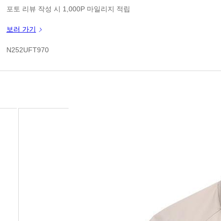
1
판매가
포토 리뷰 작성 시 1,000P 마일리지 적립
신규 가입 쿠폰 1만원(3만원 이상 구매시)
보러 가기
1
쿠폰 할인가
N252UFT970