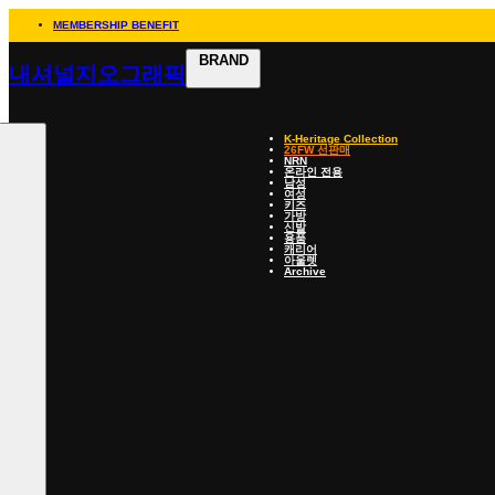
MEMBERSHIP BENEFIT
BRAND
내셔널지오그래픽
K-Heritage Collection
26FW 선판매
NRN
온라인 전용
남성
여성
키즈
가방
신발
용품
캐리어
아울렛
Archive