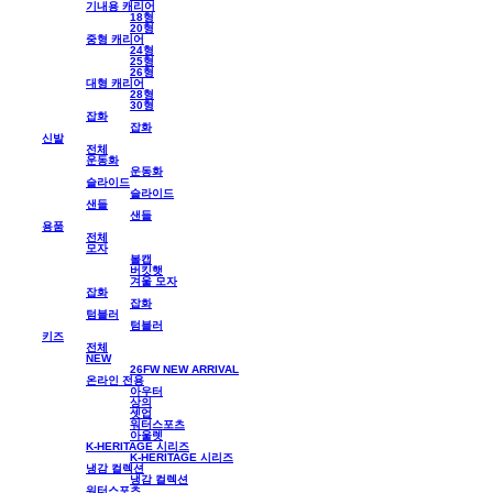
기내용 캐리어
18형
20형
중형 캐리어
24형
25형
26형
대형 캐리어
28형
30형
잡화
잡화
신발
전체
운동화
운동화
슬라이드
슬라이드
샌들
샌들
용품
전체
모자
볼캡
버킷햇
겨울 모자
잡화
잡화
텀블러
텀블러
키즈
전체
NEW
26FW NEW ARRIVAL
온라인 전용
아우터
상의
셋업
워터스포츠
아울렛
K-HERITAGE 시리즈
K-HERITAGE 시리즈
냉감 컬렉션
냉감 컬렉션
워터스포츠