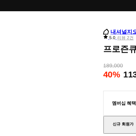
내셔널지
리
5.0
리뷰 2건
뷰
프로즌큐
별
점
189,000
40%
11
멤버십 혜택
신규 회원가