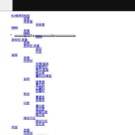
K-HERITAGE
전체
국유청
국유청
NRN
전체
NRN
NRN
온라인 전용
전체
온라인 전용
성인
키즈
남성
전체
아우터
자켓/점퍼
바람막이
후드/집업
베스트
플리스/패딩
상의
맨투맨
후드티
긴팔티
반팔티
하의
롱팬츠
숏팬츠
다운
롱다운
숏다운
경량다운
베스트
래쉬가드
래쉬가드
보드숏
여성
전체
아우터