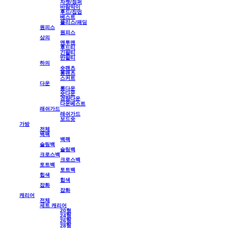
자켓/점퍼
바람막이
후드/집업
베스트
플리스/패딩
원피스
원피스
상의
맨투맨
후드티
긴팔티
반팔티
하의
숏팬츠
롱팬츠
스커트
다운
롱다운
숏다운
경량다운
다운베스트
래쉬가드
래쉬가드
보드숏
가방
전체
백팩
백팩
슬링백
슬링백
크로스백
크로스백
토트백
토트백
힙색
힙색
잡화
잡화
캐리어
전체
세트 캐리어
20형
24형
26형
28형