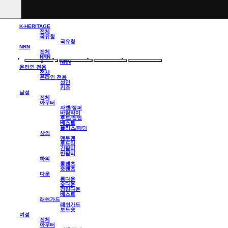
K-HERITAGE
전체
국유청
국유청
NRN
전체
NRN
NRN
온라인 전용
전체
온라인 전용
성인
키즈
남성
전체
아우터
자켓/점퍼
바람막이
후드/집업
베스트
플리스/패딩
상의
맨투맨
후드티
긴팔티
반팔티
하의
롱팬츠
숏팬츠
다운
롱다운
숏다운
경량다운
베스트
래쉬가드
래쉬가드
보드숏
여성
전체
아우터