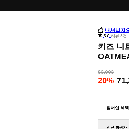
내셔널지
리
5.0
리뷰 8건
뷰
키즈 니
별
점
OATME
89,000
20%
71
멤버십 혜택
신규 회원가