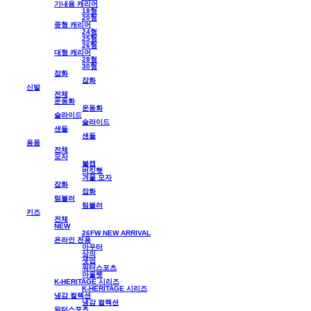
기내용 캐리어
18형
20형
중형 캐리어
24형
25형
26형
대형 캐리어
28형
30형
잡화
잡화
신발
전체
운동화
운동화
슬라이드
슬라이드
샌들
샌들
용품
전체
모자
볼캡
버킷햇
겨울 모자
잡화
잡화
텀블러
텀블러
키즈
전체
NEW
26FW NEW ARRIVAL
온라인 전용
아우터
상의
셋업
워터스포츠
아울렛
K-HERITAGE 시리즈
K-HERITAGE 시리즈
냉감 컬렉션
냉감 컬렉션
워터스포츠