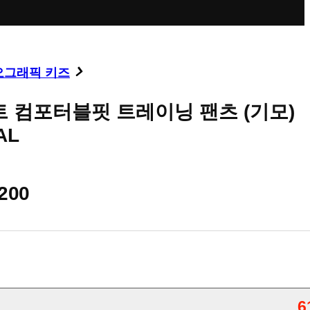
오그래픽 키즈
트 컴포터블핏 트레이닝 팬츠 (기모)
AL
,200
6