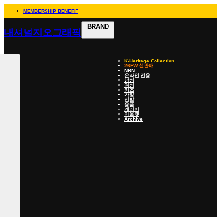
MEMBERSHIP BENEFIT
BRAND
내셔널지오그래픽
K-Heritage Collection
26FW 선판매
NRN
온라인 전용
남성
여성
키즈
가방
신발
용품
캐리어
아울렛
Archive