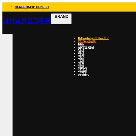
MEMBERSHIP BENEFIT
BRAND
내셔널지오그래픽
K-Heritage Collection
26FW 선판매
NRN
온라인 전용
남성
여성
키즈
가방
신발
용품
캐리어
아울렛
Archive