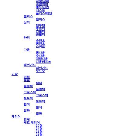
자켓/점퍼
바람막이
후드/집업
베스트
플리스/패딩
원피스
원피스
상의
맨투맨
후드티
긴팔티
반팔티
하의
숏팬츠
롱팬츠
스커트
다운
롱다운
숏다운
경량다운
다운베스트
래쉬가드
래쉬가드
보드숏
가방
전체
백팩
백팩
슬링백
슬링백
크로스백
크로스백
토트백
토트백
힙색
힙색
잡화
잡화
캐리어
전체
세트 캐리어
20형
24형
26형
28형