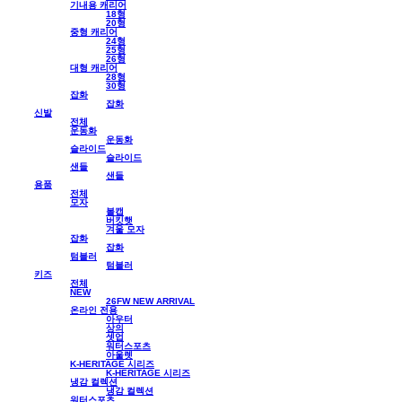
기내용 캐리어
18형
20형
중형 캐리어
24형
25형
26형
대형 캐리어
28형
30형
잡화
잡화
신발
전체
운동화
운동화
슬라이드
슬라이드
샌들
샌들
용품
전체
모자
볼캡
버킷햇
겨울 모자
잡화
잡화
텀블러
텀블러
키즈
전체
NEW
26FW NEW ARRIVAL
온라인 전용
아우터
상의
셋업
워터스포츠
아울렛
K-HERITAGE 시리즈
K-HERITAGE 시리즈
냉감 컬렉션
냉감 컬렉션
워터스포츠