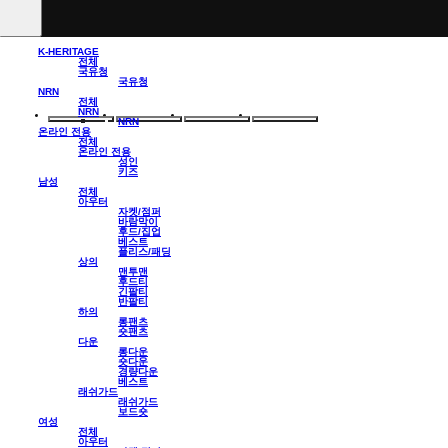
K-HERITAGE
전체
국유청
국유청
NRN
전체
NRN
NRN
온라인 전용
전체
온라인 전용
성인
키즈
남성
전체
아우터
자켓/점퍼
바람막이
후드/집업
베스트
플리스/패딩
상의
맨투맨
후드티
긴팔티
반팔티
하의
롱팬츠
숏팬츠
다운
롱다운
숏다운
경량다운
베스트
래쉬가드
래쉬가드
보드숏
여성
전체
아우터