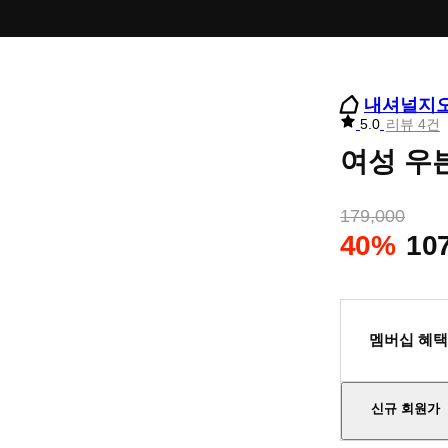
내셔널지
리
5.0
리뷰 4건
뷰
여성 우븐
별
점
179,000
40%
10
멤버십 혜택
신규 회원가