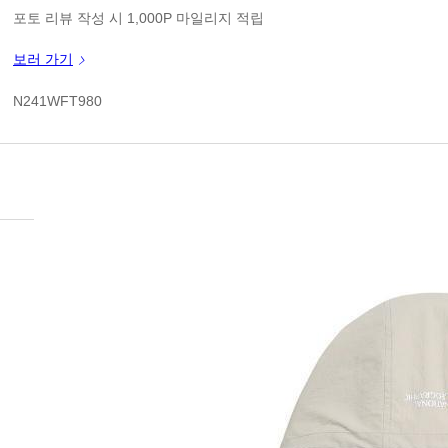
1
판매가
포토 리뷰 작성 시 1,000P 마일리지 적립
신규 가입 쿠폰 1만원(3만원 이상 구매시)
보러 가기
쿠폰 할인가
N241WFT980