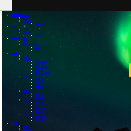
K-HERITAGE
전체
국유청
국유청
NRN
전체
NRN
NRN
온라인 전용
전체
온라인 전용
성인
키즈
남성
전체
아우터
자켓/점퍼
바람막이
후드/집업
베스트
플리스/패딩
상의
맨투맨
후드티
긴팔티
반팔티
하의
롱팬츠
숏팬츠
다운
롱다운
숏다운
경량다운
베스트
래쉬가드
래쉬가드
보드숏
여성
전체
아우터