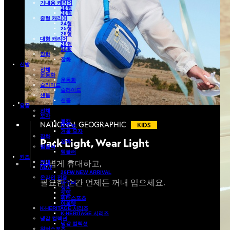
기내용 캐리어
18형
20형
중형 캐리어
24형
25형
26형
대형 캐리어
28형
30형
잡화
잡화
신발
전체
운동화
운동화
슬라이드
슬라이드
샌들
샌들
용품
전체
모자
볼캡
NATIONAL GEOGRAPHIC
KIDS
버킷햇
겨울 모자
잡화
Pack Light, Wear Light
잡화
텀블러
텀블러
키즈
가볍게 휴대하고,
전체
NEW
26FW NEW ARRIVAL
온라인 전용
필요한 순간 언제든 꺼내 입으세요.
아우터
상의
셋업
워터스포츠
아울렛
K-HERITAGE 시리즈
K-HERITAGE 시리즈
냉감 컬렉션
냉감 컬렉션
워터스포츠