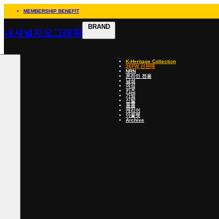
MEMBERSHIP BENEFIT
BRAND
내셔널지오그래픽
K-Heritage Collection
26FW 선판매
NRN
온라인 전용
남성
여성
키즈
가방
신발
용품
캐리어
아울렛
Archive