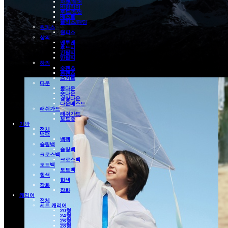
자켓/점퍼
바람막이
후드/집업
베스트
플리스/패딩
원피스
원피스
상의
맨투맨
후드티
긴팔티
반팔티
하의
숏팬츠
롱팬츠
스커트
다운
롱다운
숏다운
경량다운
다운베스트
래쉬가드
래쉬가드
보드숏
가방
전체
백팩
백팩
슬링백
슬링백
크로스백
크로스백
토트백
토트백
힙색
힙색
잡화
잡화
캐리어
전체
세트 캐리어
20형
24형
26형
28형