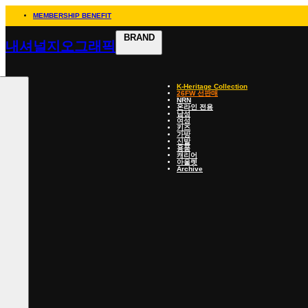
MEMBERSHIP BENEFIT
BRAND
내셔널지오그래픽
K-Heritage Collection
26FW 선판매
NRN
온라인 전용
남성
여성
키즈
가방
신발
용품
캐리어
아울렛
Archive