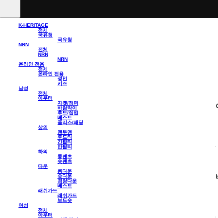
K-HERITAGE
전체
국유청
국유청
NRN
전체
NRN
NRN
온라인 전용
전체
온라인 전용
성인
키즈
남성
전체
아우터
자켓/점퍼
바람막이
후드/집업
베스트
플리스/패딩
상의
맨투맨
후드티
긴팔티
반팔티
하의
롱팬츠
숏팬츠
다운
롱다운
숏다운
경량다운
베스트
래쉬가드
래쉬가드
보드숏
여성
전체
아우터