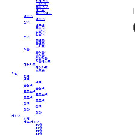
자켓/점퍼
바람막이
후드/집업
베스트
플리스/패딩
원피스
원피스
상의
맨투맨
후드티
긴팔티
반팔티
하의
숏팬츠
롱팬츠
스커트
다운
롱다운
숏다운
경량다운
다운베스트
래쉬가드
래쉬가드
보드숏
가방
전체
백팩
백팩
슬링백
슬링백
크로스백
크로스백
토트백
토트백
힙색
힙색
잡화
잡화
캐리어
전체
세트 캐리어
20형
24형
26형
28형