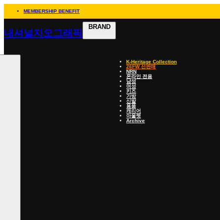
MEMBERSHIP BENEFIT
BRAND
내셔널지오그래픽
K-Heritage Collection
26FW 선판매
NRN
온라인 전용
남성
여성
키즈
가방
신발
용품
캐리어
아울렛
Archive