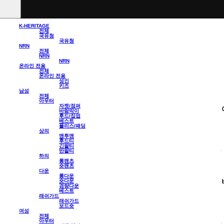
K-HERITAGE
전체
국유청
국유청
NRN
전체
NRN
NRN
온라인 전용
전체
온라인 전용
성인
키즈
남성
전체
아우터
자켓/점퍼
바람막이
후드/집업
베스트
플리스/패딩
상의
맨투맨
후드티
긴팔티
반팔티
하의
롱팬츠
숏팬츠
다운
롱다운
숏다운
경량다운
베스트
래쉬가드
래쉬가드
보드숏
여성
전체
아우터