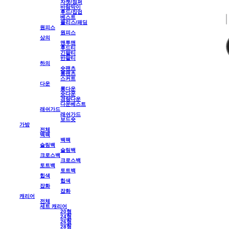
자켓/점퍼
바람막이
후드/집업
베스트
플리스/패딩
원피스
원피스
상의
맨투맨
후드티
긴팔티
반팔티
하의
숏팬츠
롱팬츠
스커트
다운
롱다운
숏다운
경량다운
다운베스트
래쉬가드
래쉬가드
보드숏
가방
전체
백팩
백팩
슬링백
슬링백
크로스백
크로스백
토트백
토트백
힙색
힙색
잡화
잡화
캐리어
전체
세트 캐리어
20형
24형
26형
28형