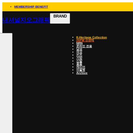
MEMBERSHIP BENEFIT
BRAND
내셔널지오그래픽
K-Heritage Collection
26FW 선판매
NRN
온라인 전용
남성
여성
키즈
가방
신발
용품
캐리어
아울렛
Archive