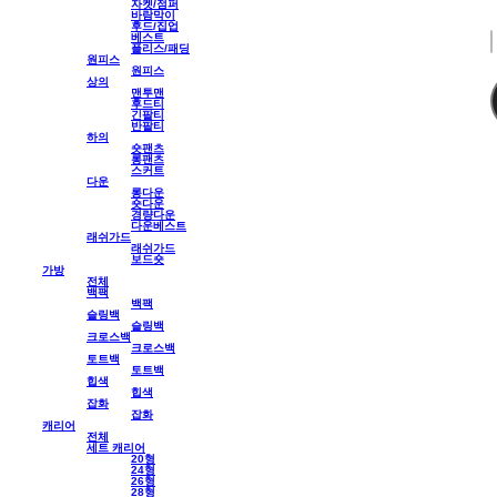
자켓/점퍼
바람막이
후드/집업
베스트
플리스/패딩
원피스
원피스
상의
맨투맨
후드티
긴팔티
반팔티
하의
숏팬츠
롱팬츠
스커트
다운
롱다운
숏다운
경량다운
다운베스트
래쉬가드
래쉬가드
보드숏
가방
전체
백팩
백팩
슬링백
슬링백
크로스백
크로스백
토트백
토트백
힙색
힙색
잡화
잡화
캐리어
전체
세트 캐리어
20형
24형
26형
28형