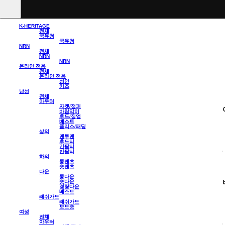
K-HERITAGE
전체
국유청
국유청
NRN
전체
NRN
NRN
온라인 전용
전체
온라인 전용
성인
키즈
남성
전체
아우터
자켓/점퍼
바람막이
후드/집업
베스트
플리스/패딩
상의
맨투맨
후드티
긴팔티
반팔티
하의
롱팬츠
숏팬츠
다운
롱다운
숏다운
경량다운
베스트
래쉬가드
래쉬가드
보드숏
여성
전체
아우터