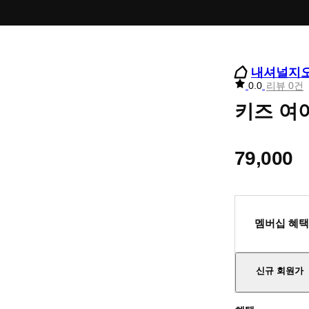
내셔널지
리
0.0
리뷰 0건
뷰
키즈 여아
별
점
79,000
멤버십 혜택
신규 회원가