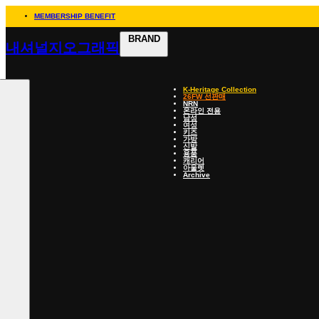
MEMBERSHIP BENEFIT
BRAND
내셔널지오그래픽
K-Heritage Collection
26FW 선판매
NRN
온라인 전용
남성
여성
키즈
가방
신발
용품
캐리어
아울렛
Archive