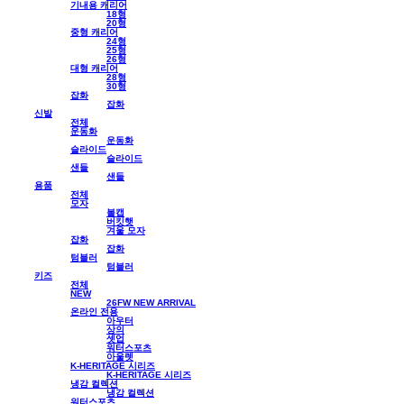
기내용 캐리어
18형
20형
중형 캐리어
24형
25형
26형
대형 캐리어
28형
30형
잡화
잡화
신발
전체
운동화
운동화
슬라이드
슬라이드
샌들
샌들
용품
전체
모자
볼캡
버킷햇
겨울 모자
잡화
잡화
텀블러
텀블러
키즈
전체
NEW
26FW NEW ARRIVAL
온라인 전용
아우터
상의
셋업
워터스포츠
아울렛
K-HERITAGE 시리즈
K-HERITAGE 시리즈
냉감 컬렉션
냉감 컬렉션
워터스포츠