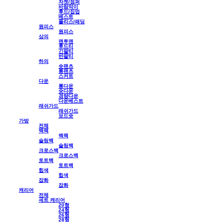
자켓/점퍼
바람막이
후드/집업
베스트
플리스/패딩
원피스
원피스
상의
맨투맨
후드티
긴팔티
반팔티
하의
숏팬츠
롱팬츠
스커트
다운
롱다운
숏다운
경량다운
다운베스트
래쉬가드
래쉬가드
보드숏
가방
전체
백팩
백팩
슬링백
슬링백
크로스백
크로스백
토트백
토트백
힙색
힙색
잡화
잡화
캐리어
전체
세트 캐리어
20형
24형
26형
28형