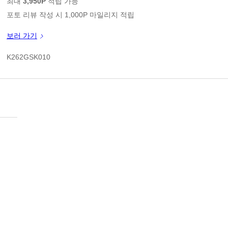
최대
3,950P
적립 가능
포토 리뷰 작성 시 1,000P 마일리지 적립
신규 가입 쿠폰 1만원(3만원 이상 구매시)
보러 가기
쿠폰 할인가
K262GSK010