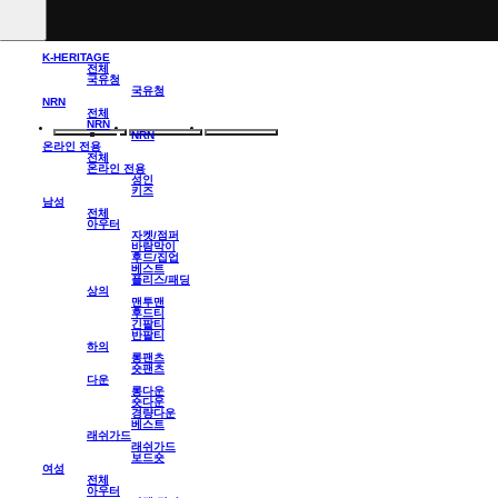
K-HERITAGE
전체
국유청
국유청
NRN
전체
NRN
NRN
온라인 전용
전체
온라인 전용
성인
키즈
남성
전체
아우터
자켓/점퍼
바람막이
후드/집업
베스트
플리스/패딩
상의
맨투맨
후드티
긴팔티
반팔티
하의
롱팬츠
숏팬츠
다운
롱다운
숏다운
경량다운
베스트
래쉬가드
래쉬가드
보드숏
여성
전체
아우터