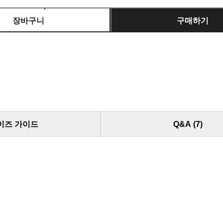
장바구니
구매하기
이즈 가이드
Q&A (7)